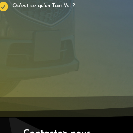

Qu'est ce qu'un Taxi Vsl ?