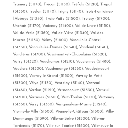
Tramery (51170), Trécon (51130), Tréfols (51210), Trépail
(51380), Treslon (51140), Trigny (51140), Trois-Fontaines-
l’Abbaye (51340), Trois-Puits (51500), Troissy (51700),
Unchair (51170), Vadenay (51400), Val de Livre (51150),
Val-de-Vesle (51360), Val-de-Vière (51340), Val-des-
Marais (51130), Valmy (51800), Vanault-le-Châtel
(51330), Vanault-les-Dames (51340), Vandeuil (51140),
Vandières (51700), Vassimont-et-Chapelaine (51320),
Vatry (51320), Vauchamps (51210), Vauciennes (51480),
Vauclerc (51300), Vaudemange (51380), Vaudesincourt
(51600), Vavray-le-Grand (51300), Vavray-le-Petit
(51300), Vélye (51130), Ventelay (51140), Venteuil
(51480), Verdon (51210), Vernancourt (51330), Verneuil
(51700), Verrières (51800), Vert-Toulon (51130), Verzenay
(51360), Verzy (51380), Vésigneul-sur-Marne (51240),
Vienne-la-Ville (51800), Vienne-le-Château (51800), Ville-
Dommange (51390), Ville-en-Selve (51500), Ville-en-
Tardenois (51170), Ville-sur-Tourbe (51800), Villeneuve-la-