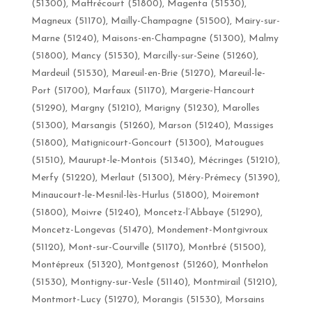
(51300), Maffrécourt (51800), Magenta (51530),
Magneux (51170), Mailly-Champagne (51500), Mairy-sur-
Marne (51240), Maisons-en-Champagne (51300), Malmy
(51800), Mancy (51530), Marcilly-sur-Seine (51260),
Mardeuil (51530), Mareuil-en-Brie (51270), Mareuil-le-
Port (51700), Marfaux (51170), Margerie-Hancourt
(51290), Margny (51210), Marigny (51230), Marolles
(51300), Marsangis (51260), Marson (51240), Massiges
(51800), Matignicourt-Goncourt (51300), Matougues
(51510), Maurupt-le-Montois (51340), Mécringes (51210),
Merfy (51220), Merlaut (51300), Méry-Prémecy (51390),
Minaucourt-le-Mesnil-lès-Hurlus (51800), Moiremont
(51800), Moivre (51240), Moncetz-l’Abbaye (51290),
Moncetz-Longevas (51470), Mondement-Montgivroux
(51120), Mont-sur-Courville (51170), Montbré (51500),
Montépreux (51320), Montgenost (51260), Monthelon
(51530), Montigny-sur-Vesle (51140), Montmirail (51210),
Montmort-Lucy (51270), Morangis (51530), Morsains