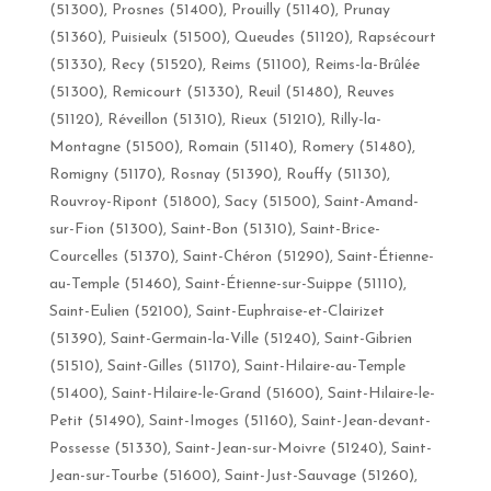
(51300), Prosnes (51400), Prouilly (51140), Prunay
(51360), Puisieulx (51500), Queudes (51120), Rapsécourt
(51330), Recy (51520), Reims (51100), Reims-la-Brûlée
(51300), Remicourt (51330), Reuil (51480), Reuves
(51120), Réveillon (51310), Rieux (51210), Rilly-la-
Montagne (51500), Romain (51140), Romery (51480),
Romigny (51170), Rosnay (51390), Rouffy (51130),
Rouvroy-Ripont (51800), Sacy (51500), Saint-Amand-
sur-Fion (51300), Saint-Bon (51310), Saint-Brice-
Courcelles (51370), Saint-Chéron (51290), Saint-Étienne-
au-Temple (51460), Saint-Étienne-sur-Suippe (51110),
Saint-Eulien (52100), Saint-Euphraise-et-Clairizet
(51390), Saint-Germain-la-Ville (51240), Saint-Gibrien
(51510), Saint-Gilles (51170), Saint-Hilaire-au-Temple
(51400), Saint-Hilaire-le-Grand (51600), Saint-Hilaire-le-
Petit (51490), Saint-Imoges (51160), Saint-Jean-devant-
Possesse (51330), Saint-Jean-sur-Moivre (51240), Saint-
Jean-sur-Tourbe (51600), Saint-Just-Sauvage (51260),