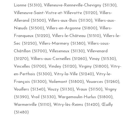
Lionne (51310), Villeneuve-Renneville-Chevigny (51130),
Villeneuve-Saint-Vistre-et-Villevotte (51120), Villers-
Allerand (51500), Villers-aux-Bois (51130), Villers-aux-
Nœuds (51500), Villers-en-Argonne (51800), Villers-
Franqueux (51220), Villers-le-Château (51510), Villers-le-
Sec (51250), Villers-Marmery (51380), Villers-sous-
Châtillon (51700), Villeseneux (51130), Villevenard
(51270), Villiers-aux-Corneilles (51260), Vinay (51530),
Vincelles (51700), Vindey (51120), Virginy (51800), Vitry-
en-Perthois (51300), Vitry-la-Ville (51240), Vitry-le-
François (51300), Voilemont (51800), Vouarces (51260),
Vouillers (51340), Vouzy (51130), Vraux (51150), Vrigny
(51390), Vroil (51330), Wargemoulin-Hurlus (51800),
Warmeriville (51110), Witry-lès-Reims (51420), Œuilly
(51480)