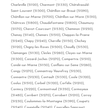
Charleville (51120), Charmont (51330), Châtelraould-
Saint-Louvent (51300), Châtillon-sur-Broué (51290),
Châtillon-sur-Marne (51700), Châtillon-sur-Morin (51310),
Châtrices (51800), Chaudefontaine (51800), Chaumuzy
(51170), Chavot-Courcourt (51530), Cheminon (51250),
Chenay (51140), Cheniers (51510), Cheppes-la-Prairie
(51240), Chepy (51240), Cherville (51150), Chichey
(51120), Chigny-les-Roses (51500), Chouilly (51530),
Clamanges (51130), Clesles (51260), Cloyes-sur-Marne
(51300), Coizard-Joches (51270), Compertrix (51510),
Condé-sur-Marne (51150), Conflans-sur-Seine (51260),
Congy (51270), Connantray-Vaurefroy (51230),
Connantre (51230), Contault (51330), Coole (51320),
Coolus (51510), Corbeil (51320), Corfélix (51210),
Cormicy (51220), Cormontreuil (51350), Cormoyeux
(51480), Corribert (51270), Corrobert (51210), Corroy
(51230), Coulommes-la-Montagne (51390), Coupetz
(51240), Coupéville (51240), Courcelles-Sapicourt