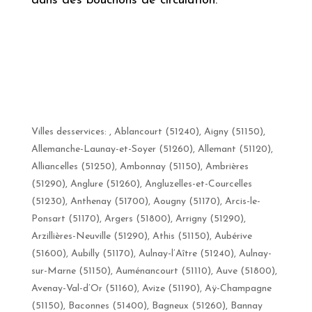
dans des bouchons de circulation.
Villes desservices: , Ablancourt (51240), Aigny (51150),
Allemanche-Launay-et-Soyer (51260), Allemant (51120),
Alliancelles (51250), Ambonnay (51150), Ambrières
(51290), Anglure (51260), Angluzelles-et-Courcelles
(51230), Anthenay (51700), Aougny (51170), Arcis-le-
Ponsart (51170), Argers (51800), Arrigny (51290),
Arzillières-Neuville (51290), Athis (51150), Aubérive
(51600), Aubilly (51170), Aulnay-l’Aître (51240), Aulnay-
sur-Marne (51150), Auménancourt (51110), Auve (51800),
Avenay-Val-d’Or (51160), Avize (51190), Aÿ-Champagne
(51150), Baconnes (51400), Bagneux (51260), Bannay