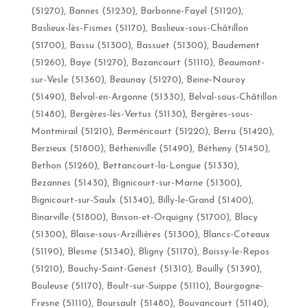
(51270), Bannes (51230), Barbonne-Fayel (51120),
Baslieux-lès-Fismes (51170), Baslieux-sous-Châtillon
(51700), Bassu (51300), Bassuet (51300), Baudement
(51260), Baye (51270), Bazancourt (51110), Beaumont-
sur-Vesle (51360), Beaunay (51270), Beine-Nauroy
(51490), Belval-en-Argonne (51330), Belval-sous-Châtillon
(51480), Bergères-lès-Vertus (51130), Bergères-sous-
Montmirail (51210), Berméricourt (51220), Berru (51420),
Berzieux (51800), Bétheniville (51490), Bétheny (51450),
Bethon (51260), Bettancourt-la-Longue (51330),
Bezannes (51430), Bignicourt-sur-Marne (51300),
Bignicourt-sur-Saulx (51340), Billy-le-Grand (51400),
Binarville (51800), Binson-et-Orquigny (51700), Blacy
(51300), Blaise-sous-Arzillières (51300), Blancs-Coteaux
(51190), Blesme (51340), Bligny (51170), Boissy-le-Repos
(51210), Bouchy-Saint-Genest (51310), Bouilly (51390),
Bouleuse (51170), Boult-sur-Suippe (51110), Bourgogne-
Fresne (51110), Boursault (51480), Bouvancourt (51140),