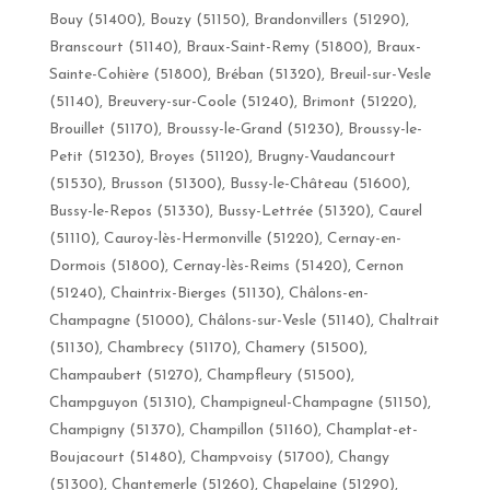
Bouy (51400), Bouzy (51150), Brandonvillers (51290),
Branscourt (51140), Braux-Saint-Remy (51800), Braux-
Sainte-Cohière (51800), Bréban (51320), Breuil-sur-Vesle
(51140), Breuvery-sur-Coole (51240), Brimont (51220),
Brouillet (51170), Broussy-le-Grand (51230), Broussy-le-
Petit (51230), Broyes (51120), Brugny-Vaudancourt
(51530), Brusson (51300), Bussy-le-Château (51600),
Bussy-le-Repos (51330), Bussy-Lettrée (51320), Caurel
(51110), Cauroy-lès-Hermonville (51220), Cernay-en-
Dormois (51800), Cernay-lès-Reims (51420), Cernon
(51240), Chaintrix-Bierges (51130), Châlons-en-
Champagne (51000), Châlons-sur-Vesle (51140), Chaltrait
(51130), Chambrecy (51170), Chamery (51500),
Champaubert (51270), Champfleury (51500),
Champguyon (51310), Champigneul-Champagne (51150),
Champigny (51370), Champillon (51160), Champlat-et-
Boujacourt (51480), Champvoisy (51700), Changy
(51300), Chantemerle (51260), Chapelaine (51290),