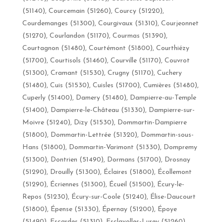
(51140), Courcemain (51260), Courcy (51220),
Courdemanges (51300), Courgivaux (51310), Courjeonnet
(51270), Courlandon (51170), Courmas (51390),
Courtagnon (51480), Courtémont (51800), Courthiézy
(51700), Courtisols (51460), Courville (51170), Couvrot
(51300), Cramant (51530), Crugny (51170), Cuchery
(51480), Cuis (51530), Cuisles (51700), Cumières (51480),
Cuperly (51400), Damery (51480), Dampierre-au-Temple
(51400), Dampierre-le-Château (51330), Dampierre-sur-
Moivre (51240), Dizy (51530), Dommartin-Dampierre
(51800), Dommartin-Lettrée (51320), Dommartin-sous-
Hans (51800), Dommartin-Varimont (51330), Dompremy
(51300), Dontrien (51490), Dormans (51700), Drosnay
(51290), Drouilly (51300), Éclaires (51800), Écollemont
(51290), Écriennes (51300), Écueil (51500), Écury-le-
Repos (51230), Écury-sur-Coole (51240), Élise-Daucourt
(51800), Épense (51330), Épernay (51200), Époye
(51490), Escardes (51310), Esclavolles-Lurey (51260),