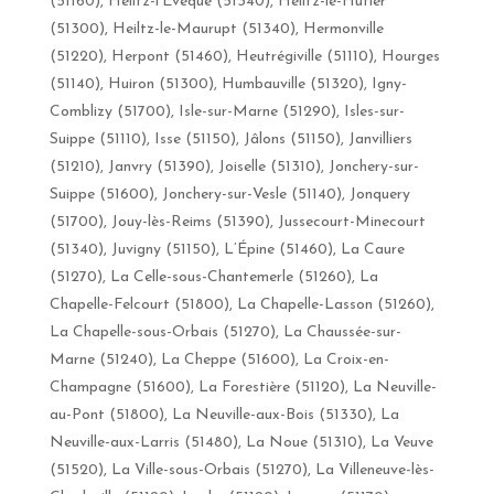
(51160), Heiltz-l’Évêque (51340), Heiltz-le-Hutier
(51300), Heiltz-le-Maurupt (51340), Hermonville
(51220), Herpont (51460), Heutrégiville (51110), Hourges
(51140), Huiron (51300), Humbauville (51320), Igny-
Comblizy (51700), Isle-sur-Marne (51290), Isles-sur-
Suippe (51110), Isse (51150), Jâlons (51150), Janvilliers
(51210), Janvry (51390), Joiselle (51310), Jonchery-sur-
Suippe (51600), Jonchery-sur-Vesle (51140), Jonquery
(51700), Jouy-lès-Reims (51390), Jussecourt-Minecourt
(51340), Juvigny (51150), L’Épine (51460), La Caure
(51270), La Celle-sous-Chantemerle (51260), La
Chapelle-Felcourt (51800), La Chapelle-Lasson (51260),
La Chapelle-sous-Orbais (51270), La Chaussée-sur-
Marne (51240), La Cheppe (51600), La Croix-en-
Champagne (51600), La Forestière (51120), La Neuville-
au-Pont (51800), La Neuville-aux-Bois (51330), La
Neuville-aux-Larris (51480), La Noue (51310), La Veuve
(51520), La Ville-sous-Orbais (51270), La Villeneuve-lès-