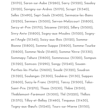
(51170), Saron-sur-Aube (51260), Sarry (51520), Saudoy
(51120), Savigny-sur-Ardres (51170), Scrupt (51340),
Selles (51490), Sept-Saulx (51400), Sermaize-les-Bains
(51250), Sermiers (51500), Servon-Melzicourt (51800),
Serzy-et-Prin (51170), Sézanne (51120), Sillery (51500),
Sivry-Ante (51800), Sogny-aux-Moulins (51520), Sogny-
en-l’Angle (51340), Soizy-aux-Bois (51120), Somme-
Bionne (51800), Somme-Suippe (51600), Somme-Tourbe
(51600), Somme-Vesle (51460), Somme-Yèvre (51330),
Sommepy-Tahure (51600), Sommesous (51320), Sompuis
(51320), Somsois (51290), Songy (51240), Souain-
Perthes-lès-Hurlus (51600), Soudé (51320), Soudron
(51320), Soulanges (51300), Soulières (51130), Suippes
(51600), Suizy-le-Franc (51270), Taissy (51500), Talus-
Saint-Prix (51270), Thaas (51230), Thibie (51510),
Thiéblemont-Farémont (51300), Thil (51220), Thillois
(51370), Tilloy-et-Bellay (51460), Tinqueux (51430),
Togny-aux-Bœufs (51240), Tours-sur-Marne (51150),