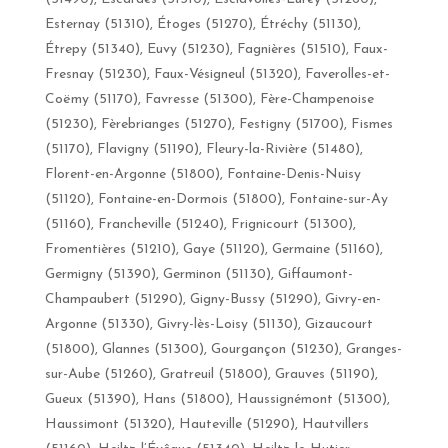
Esternay (51310), Étoges (51270), Étréchy (51130),
Étrepy (51340), Euvy (51230), Fagnières (51510), Faux-
Fresnay (51230), Faux-Vésigneul (51320), Faverolles-et-
Coëmy (51170), Favresse (51300), Fère-Champenoise
(51230), Fèrebrianges (51270), Festigny (51700), Fismes
(51170), Flavigny (51190), Fleury-la-Rivière (51480),
Florent-en-Argonne (51800), Fontaine-Denis-Nuisy
(51120), Fontaine-en-Dormois (51800), Fontaine-sur-Ay
(51160), Francheville (51240), Frignicourt (51300),
Fromentières (51210), Gaye (51120), Germaine (51160),
Germigny (51390), Germinon (51130), Giffaumont-
Champaubert (51290), Gigny-Bussy (51290), Givry-en-
Argonne (51330), Givry-lès-Loisy (51130), Gizaucourt
(51800), Glannes (51300), Gourgançon (51230), Granges-
sur-Aube (51260), Gratreuil (51800), Grauves (51190),
Gueux (51390), Hans (51800), Haussignémont (51300),
Haussimont (51320), Hauteville (51290), Hautvillers