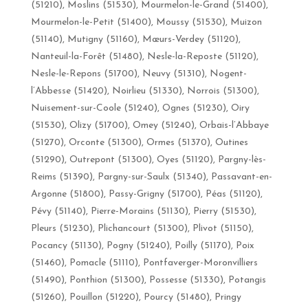
(51210), Moslins (51530), Mourmelon-le-Grand (51400),
Mourmelon-le-Petit (51400), Moussy (51530), Muizon
(51140), Mutigny (51160), Mœurs-Verdey (51120),
Nanteuil-la-Forêt (51480), Nesle-la-Reposte (51120),
Nesle-le-Repons (51700), Neuvy (51310), Nogent-
l’Abbesse (51420), Noirlieu (51330), Norrois (51300),
Nuisement-sur-Coole (51240), Ognes (51230), Oiry
(51530), Olizy (51700), Omey (51240), Orbais-l’Abbaye
(51270), Orconte (51300), Ormes (51370), Outines
(51290), Outrepont (51300), Oyes (51120), Pargny-lès-
Reims (51390), Pargny-sur-Saulx (51340), Passavant-en-
Argonne (51800), Passy-Grigny (51700), Péas (51120),
Pévy (51140), Pierre-Morains (51130), Pierry (51530),
Pleurs (51230), Plichancourt (51300), Plivot (51150),
Pocancy (51130), Pogny (51240), Poilly (51170), Poix
(51460), Pomacle (51110), Pontfaverger-Moronvilliers
(51490), Ponthion (51300), Possesse (51330), Potangis
(51260), Pouillon (51220), Pourcy (51480), Pringy