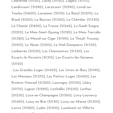
Charleville (51120), Lachy (51120), Lagery (51170),
Landricourt (51290), Larzicourt (51290), Laval-sur-
Tourbe (51600), Lavannes (51110), Le Baizil (51270), Le
Breuil (51210), Le Buisson (51300), Le Châtelier (51330),
Le Chemin (51800), Le Fresne (51240), Le Gault-Soigny
(51210), Le Meix-Saint-Epoing (51120), Le Meix-Tiercelin
(51320), Le Mesnil-sur-Oger (51190), Le Thoult-Trosnay
(51210), Le Vézier (51210), Le Vieil-Dampierre (51330),
Lenharrée (51230), Les Charmontois (51330), Les
Essarts-le-Vicomte (51310), Les Essarts-lès-Sézanne
(51120)
, Les Grandes-Loges (51400), Les Istres-et-Bury (51190),
Les Mesneux (51370), Les Petites-Loges (51400), Les
Rivières-Henruel (51300), Leuvrigny (51700), Lhéry
(51170), Lignon (51290), Linthelles (51230), Linthes
(51230), Lisse-en-Champagne (51300), Livry-Louvercy
(51400), Loisy-en-Brie (51130), Loisy-sur-Marne (51300),
Loivre (51220), Ludes (51500), Luxémont-et-Villotte