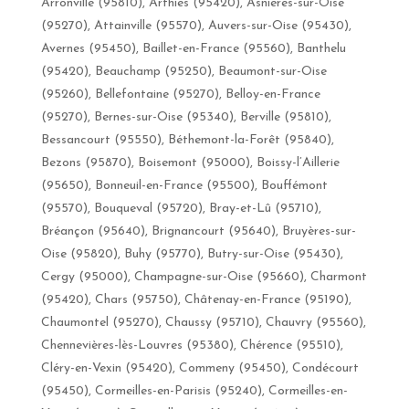
Arronville (95810), Arthies (95420), Asnières-sur-Oise
(95270), Attainville (95570), Auvers-sur-Oise (95430),
Avernes (95450), Baillet-en-France (95560), Banthelu
(95420), Beauchamp (95250), Beaumont-sur-Oise
(95260), Bellefontaine (95270), Belloy-en-France
(95270), Bernes-sur-Oise (95340), Berville (95810),
Bessancourt (95550), Béthemont-la-Forêt (95840),
Bezons (95870), Boisemont (95000), Boissy-l’Aillerie
(95650), Bonneuil-en-France (95500), Bouffémont
(95570), Bouqueval (95720), Bray-et-Lû (95710),
Bréançon (95640), Brignancourt (95640), Bruyères-sur-
Oise (95820), Buhy (95770), Butry-sur-Oise (95430),
Cergy (95000), Champagne-sur-Oise (95660), Charmont
(95420), Chars (95750), Châtenay-en-France (95190),
Chaumontel (95270), Chaussy (95710), Chauvry (95560),
Chennevières-lès-Louvres (95380), Chérence (95510),
Cléry-en-Vexin (95420), Commeny (95450), Condécourt
(95450), Cormeilles-en-Parisis (95240), Cormeilles-en-