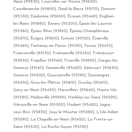
Vexin (95830), Courcelles-sur-Viosne (95650),
Courdimanche (95800), Deuil-la-Barre (95170), Domont
(95330), Eaubonne (95600), Écouen (95440), Enghien-
les-Bains (95880), Ennery (95300), Épiais-lès-Louvres
(95380), Épiais-Rhus (95810), Épinay-Champlâtreux
(95270), Éragny (95610), Ermont (95120), Ézanville
(95460), Fontenay-en-Parisis (95190), Fosses (95470),
Franconville (95130), Frémainville (95450), Frémécourt
(95830), Frépillon (95740), Frouville (95690), Garges-lès-
Gonesse (95140), Genainville (95420), Génicourt (95650),
Gonesse (95500), Goussainville (95190), Gouzangrez
(95450), Grisy-les-Plâtres (95810), Groslay (95410),
Guiry-en-Vexin (95450), Haravilliers (95640), Haute-Isle
(95780), Hédouville (95690), Herblay-sur-Seine (95220),
Hérouville-en-Vexin (95300), Hodent (95420), Jagny-
sous-Bois (95850), Jouy-le-Moutier (95280), L’Isle-Adam
(95290), La Chapelle-en-Vexin (95420), La Frette-sur-
Seine (95530), La Roche-Guyon (95780)