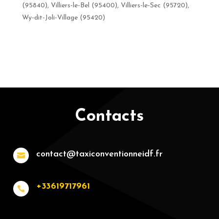
(95840), Villiers-le-Bel (95400), Villiers-le-Sec (95720),
Wy-dit-Joli-Village (95420)
Contacts
contact@taxiconventionneidf.fr

+33619717961
