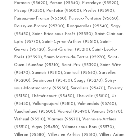
Parmain (95620), Persan (95340), Pierrelaye (95220),
Piscop (95350), Pontoise (95000), Presles (95590),
Puiseux-en-France (95380), Puiseux-Pontoise (95650),
Roissy-en-France (95700), Ronquerolles (95340), Sagy
(95450), Saint-Brice-sous-Forêt (95350), Saint-Clair-sur-
Epte (95770), Saint-Cyr-en-Arthies (95510), Saint-
Gervais (95420), Saint-Gratien (95210), Saint-Leu-la-
Forêt (95320), Saint-Martin-du-Tertre (95270), Saint-
Ouen-l’Aumône (95310), Saint-Prix (95390), Saint-Witz
(95470), Sannois (95110), Santeuil (95640), Sarcelles
(95200), Seraincourt (95450), Seugy (95270), Soisy-
sous-Montmorency (95230), Survilliers (95470), Taverny
(95150), Théméricourt (95450), Theuville (95810), Us
(95450), Vallangoujard (95810), Valmondois (95760),
Vaudherland (95500), Vauréal (95490), Vémars (95470),
Vétheuil (95510), Viarmes (95270), Vienne-en-Arthies
(95510), Vigny (95450), Villaines-sous-Bois (95570),
Villeron (95380), Villers-en-Arthies (95510), Villiers-Adam