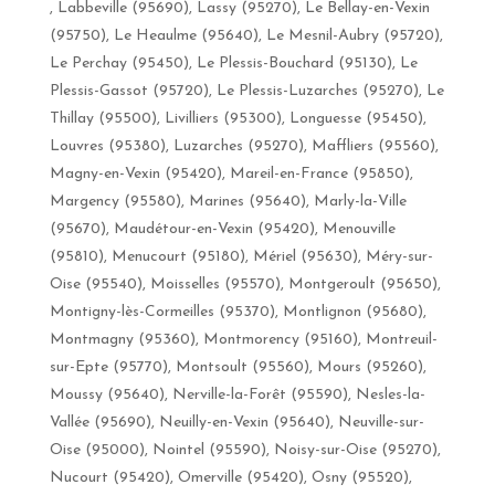
, Labbeville (95690), Lassy (95270), Le Bellay-en-Vexin
(95750), Le Heaulme (95640), Le Mesnil-Aubry (95720),
Le Perchay (95450), Le Plessis-Bouchard (95130), Le
Plessis-Gassot (95720), Le Plessis-Luzarches (95270), Le
Thillay (95500), Livilliers (95300), Longuesse (95450),
Louvres (95380), Luzarches (95270), Maffliers (95560),
Magny-en-Vexin (95420), Mareil-en-France (95850),
Margency (95580), Marines (95640), Marly-la-Ville
(95670), Maudétour-en-Vexin (95420), Menouville
(95810), Menucourt (95180), Mériel (95630), Méry-sur-
Oise (95540), Moisselles (95570), Montgeroult (95650),
Montigny-lès-Cormeilles (95370), Montlignon (95680),
Montmagny (95360), Montmorency (95160), Montreuil-
sur-Epte (95770), Montsoult (95560), Mours (95260),
Moussy (95640), Nerville-la-Forêt (95590), Nesles-la-
Vallée (95690), Neuilly-en-Vexin (95640), Neuville-sur-
Oise (95000), Nointel (95590), Noisy-sur-Oise (95270),
Nucourt (95420), Omerville (95420), Osny (95520),